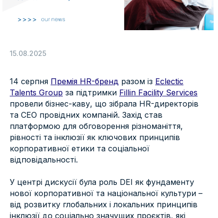
15.08.2025
14 серпня
Премія HR-бренд
разом із
Eclectic
Talents Group
за підтримки
Fillin Facility Services
провели бізнес-каву, що зібрала HR-директорів
та CEO провідних компаній. Захід став
платформою для обговорення різноманіття,
рівності та інклюзії як ключових принципів
корпоративної етики та соціальної
відповідальності.
У центрі дискусії була роль DEI як фундаменту
нової корпоративної та національної культури –
від розвитку глобальних і локальних принципів
інклюзії до соціально значущих проєктів, які