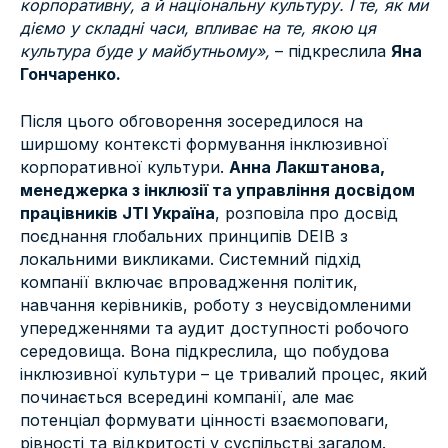
корпоративну, а й національну культуру. І те, як ми
діємо у складні часи, впливає на те, якою ця
культура буде у майбутньому»,
– підкреслила
Яна
Гончаренко.
Після цього обговорення зосередилося на
ширшому контексті формування інклюзивної
корпоративної культури.
Анна Лакштанова,
менеджерка з інклюзії та управління досвідом
працівників JTI Україна
, розповіла про досвід
поєднання глобальних принципів DEIB з
локальними викликами. Системний підхід
компанії включає впровадження політик,
навчання керівників, роботу з неусвідомленими
упередженнями та аудит доступності робочого
середовища. Вона підкреслила, що побудова
інклюзивної культури – це тривалий процес, який
починається всередині компанії, але має
потенціал формувати цінності взаємоповаги,
рівності та відкритості у суспільстві загалом.