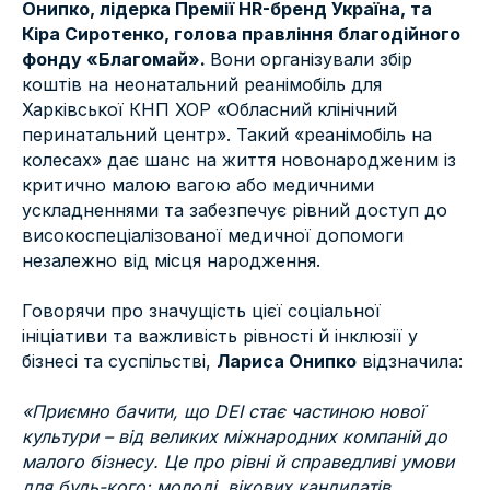
Онипко, лідерка Премії HR-бренд Україна, та
Кіра Сиротенко, голова правління благодійного
фонду «Благомай».
Вони організували збір
коштів на неонатальний реанімобіль для
Харківської КНП ХОР «Обласний клінічний
перинатальний центр». Такий «реанімобіль на
колесах» дає шанс на життя новонародженим із
критично малою вагою або медичними
ускладненнями та забезпечує рівний доступ до
високоспеціалізованої медичної допомоги
незалежно від місця народження.
Говорячи про значущість цієї соціальної
ініціативи та важливість рівності й інклюзії у
бізнесі та суспільстві,
Лариса Онипко
відзначила:
«Приємно бачити, що DEI стає частиною нової
культури – від великих міжнародних компаній до
малого бізнесу. Це про рівні й справедливі умови
для будь-кого: молоді, вікових кандидатів,