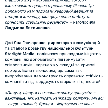
старшого віку – яскравий приклад того, як
інклюзивність працює в реальному бізнесі. Це
допомогло нам подолати кадровий дефіцит та
створити команду, яка цінує свою роботу та
приносить стабільний результат»,
– наголосила
Людмила Литвиненко.
Далі
Яна Гончаренко, директорка з комунікацій
та сталого розвитку національної культури
Starlight Media
, поділилася прикладами ініціатив
компанії, які допомагають підтримувати
співробітників і партнерів у складні та кризові
періоди. Вона наголосила, що саме такі
випробування демонструють справжню стійкість
компанії та підтверджують щирість її цінностей.
«Почути, відчути і по-справжньому зрозуміти –
важливіше, ніж написати найкращу політику. Ми всі
– люди, компанії, бренди – формуємо не лише