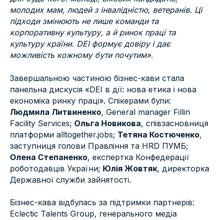
молодих мам, людей з інвалідністю, ветеранів. Ці
підходи змінюють не лише команди та
корпоративну культуру, а й ринок праці та
культуру країни. DEI формує довіру і дає
можливість кожному бути почутим».
Завершальною частиною бізнес-кави стала
панельна дискусія «DEI в дії: нова етика і нова
економіка ринку праці». Спікерами були:
Людмила Литвиненко
, General manager Fillin
Facility Services;
Ольга Новикова
, співзасновниця
платформи alltogether.jobs;
Тетяна Костюченко
,
заступниця голови Правління та HRD ПУМБ;
Олена Степаненко
, експертка Конфедерації
роботодавців України;
Юлія Жовтяк
, директорка
Державної служби зайнятості.
Бізнес-кава відбулась за підтримки партнерів:
Eclectic Talents Group, генерального медіа