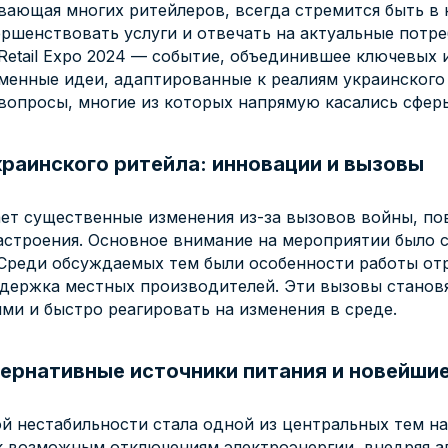
луживающая многих ритейлеров, всегда стремится быть 
ершенствовать услуги и отвечать на актуальные потр
etail Expo 2024 — событие, объединившее ключевых 
енные идеи, адаптированные к реалиям украинского 
вопросы, многие из которых напрямую касались сфер
раинского ритейла: инновации и вызовы
ет существенные изменения из-за вызовов войны, по
астроения. Основное внимание на мероприятии было 
Среди обсуждаемых тем были особенности работы отр
держка местных производителей. Эти вызовы становя
ми и быстро реагировать на изменения в среде.
тернативные источники питания и новейши
ой нестабильности стала одной из центральных тем на
к возможным отключениям электроэнергии, внедряя а