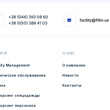
+38 (044) 393 08 60
facility@fillin.ua
+38 (050) 388 41 03
УГИ
О НАС
lity Management
О компании
ническое обслуживание
Новости
ана
Контакты
сорсинг спецодежды
сорсинг персонала