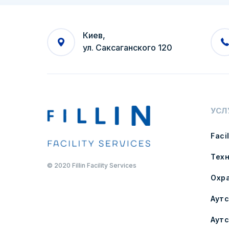
Киев,
ул. Саксаганского 120
УСЛ
Faci
Тех
© 2020 Fillin Facility Services
Охр
Аут
Аут