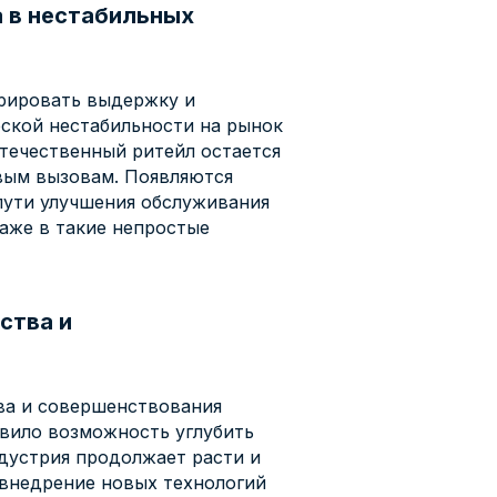
а в нестабильных
рировать выдержку и
еской нестабильности на рынок
течественный ритейл остается
овым вызовам. Появляются
пути улучшения обслуживания
даже в такие непростые
ства и
тва и совершенствования
авило возможность углубить
ндустрия продолжает расти и
и внедрение новых технологий